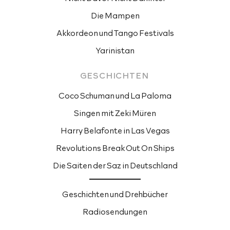
Die Mampen
Akkordeon und Tango Festivals
Yarinistan
GESCHICHTEN 
Coco Schuman und La Paloma
Singen mit Zeki Müren
Harry Belafonte in Las Vegas
Revolutions Break Out On Ships
Die Saiten der Saz in Deutschland
Geschichten und Drehbücher
Radiosendungen